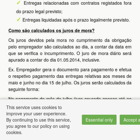
Entregas relacionadas com contratos registados fora
do prazo legal previsto;
Entregas liquidadas após o prazo legalmente previsto.
Como são calculados os juros de mora?
Os juros devidos pela mora no cumprimento da obrigação
pelo empregador são calculados ao dia, a contar da data em
que se verifica o incumprimento. O juro de mora diário será
apurado a contar do dia 01.05.2014, inclusive.
Ex. Empregador gera o documento para pagamento e efetua
o respetivo pagamento das entregas relativas aos meses de
maio e junho no dia 15 de julho. Os juros serão calculados da
seguinte forma:
No pagamento do mês de julho (juro apurado apenas até ao
início do período de pagamento, ou seja, até ao dia 10 de
This service uses cookies to
julho)
improve your user experience.
By continuing to use this service,
Essential only
Accept a
Juro diário relativo ao período de 21’maio a 10’julho,
you agree to our policy on using
aplicável ao montante da entrega devida em maio;
cookies.
Juro diário relativo ao período de 21’junho a 10’julho,