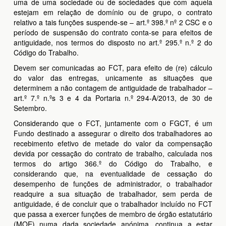
uma de uma sociedade ou de sociedades que com aquela
estejam em relação de domínio ou de grupo, o contrato
relativo a tais funções suspende-se – art.º 398.º nº 2 CSC e o
período de suspensão do contrato conta-se para efeitos de
antiguidade, nos termos do disposto no art.º 295.º n.º 2 do
Código do Trabalho.
Devem ser comunicadas ao FCT, para efeito de (re) cálculo
do valor das entregas, unicamente as situações que
determinem a não contagem de antiguidade de trabalhador –
art.º 7.º n.ºs 3 e 4 da Portaria n.º 294-A/2013, de 30 de
Setembro.
Considerando que o FCT, juntamente com o FGCT, é um
Fundo destinado a assegurar o direito dos trabalhadores ao
recebimento efetivo de metade do valor da compensação
devida por cessação do contrato de trabalho, calculada nos
termos do artigo 366.º do Código do Trabalho, e
considerando que, na eventualidade de cessação do
desempenho de funções de administrador, o trabalhador
readquire a sua situação de trabalhador, sem perda de
antiguidade, é de concluir que o trabalhador incluído no FCT
que passa a exercer funções de membro de órgão estatutário
(MOE) numa dada sociedade anónima, continua a estar